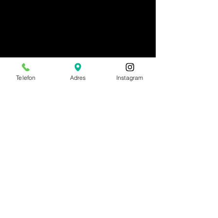
Telefon
Adres
Instagram
MURAT
KUYUMCULUK
Telefon No:
(+90)
541 465 72 40